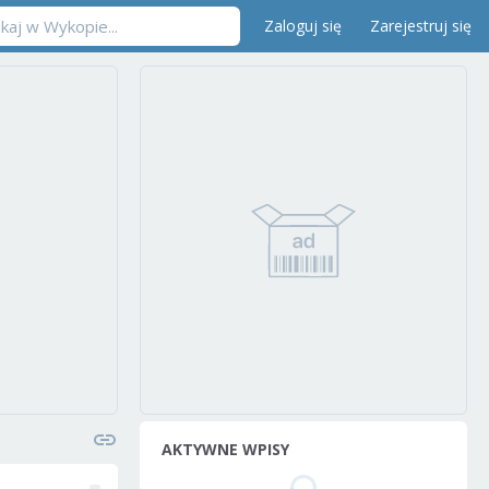
Zaloguj się
Zarejestruj się
AKTYWNE WPISY