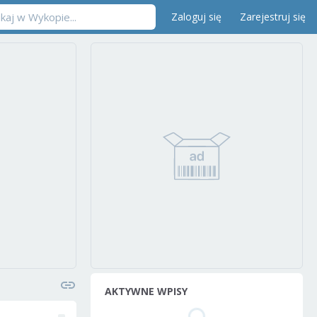
Zaloguj się
Zarejestruj się
AKTYWNE WPISY