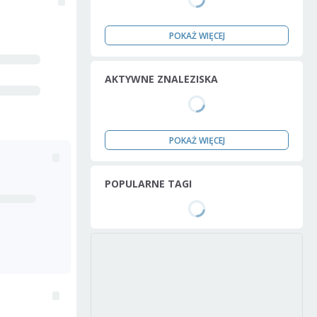
POKAŻ WIĘCEJ
AKTYWNE ZNALEZISKA
POKAŻ WIĘCEJ
POPULARNE TAGI