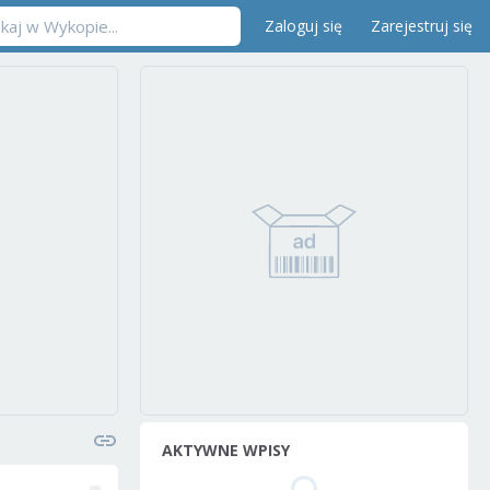
Zaloguj się
Zarejestruj się
AKTYWNE WPISY