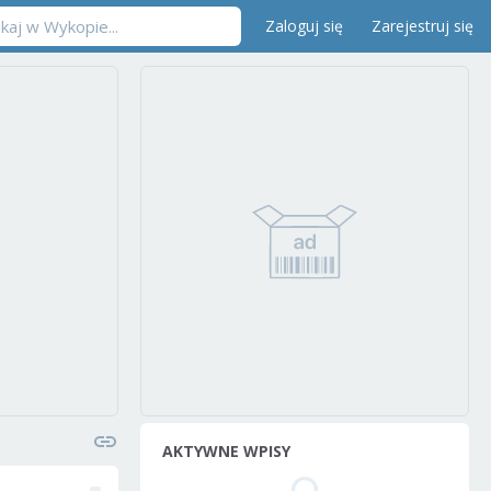
Zaloguj się
Zarejestruj się
AKTYWNE WPISY