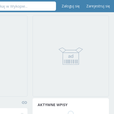
Zaloguj się
Zarejestruj się
AKTYWNE WPISY