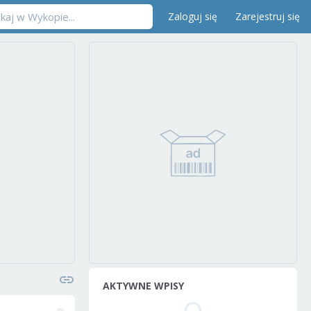
Zaloguj się
Zarejestruj się
AKTYWNE WPISY