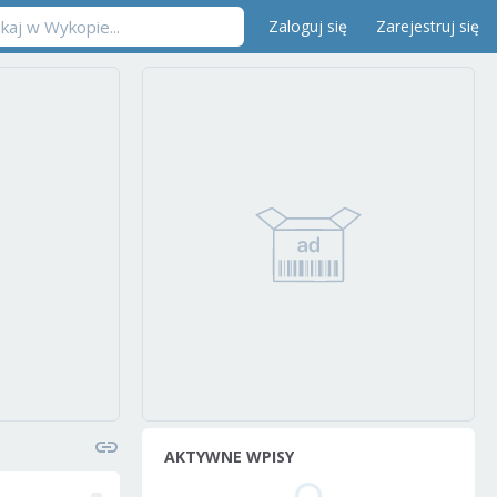
Zaloguj się
Zarejestruj się
AKTYWNE WPISY