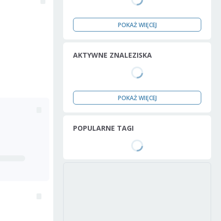
POKAŻ WIĘCEJ
AKTYWNE ZNALEZISKA
POKAŻ WIĘCEJ
POPULARNE TAGI