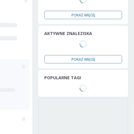
POKAŻ WIĘCEJ
AKTYWNE ZNALEZISKA
POKAŻ WIĘCEJ
POPULARNE TAGI