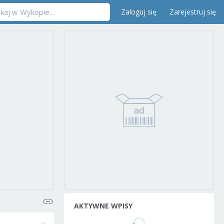
Zaloguj się
Zarejestruj się
AKTYWNE WPISY