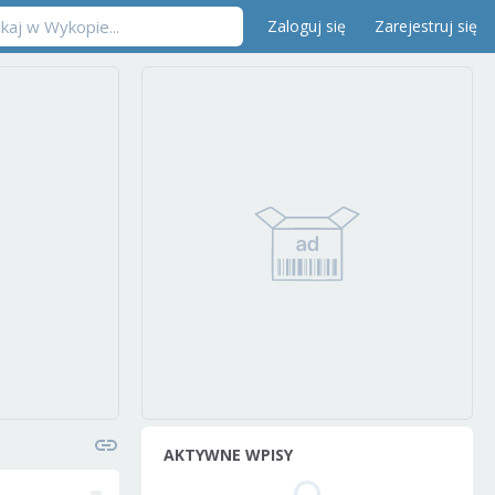
Zaloguj się
Zarejestruj się
AKTYWNE WPISY