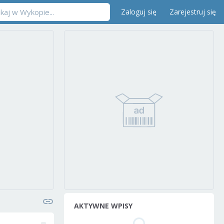
Zaloguj się
Zarejestruj się
AKTYWNE WPISY