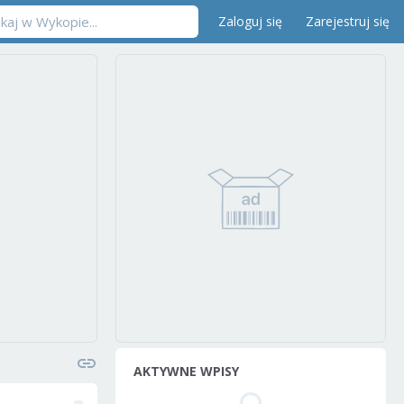
Zaloguj się
Zarejestruj się
AKTYWNE WPISY