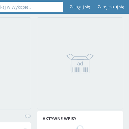
Zaloguj się
Zarejestruj się
AKTYWNE WPISY