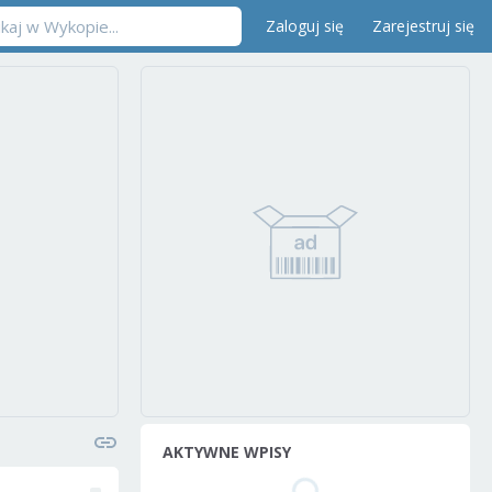
Zaloguj się
Zarejestruj się
AKTYWNE WPISY