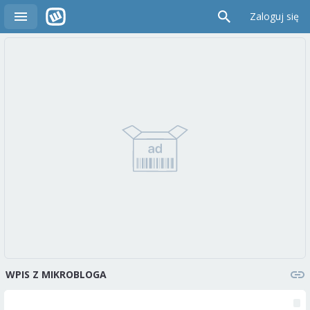
Zaloguj się
WPIS Z MIKROBLOGA