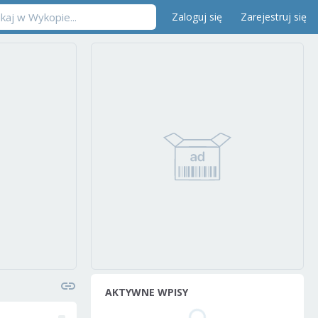
Zaloguj się
Zarejestruj się
AKTYWNE WPISY