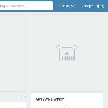
Zaloguj się
Zarejestruj się
AKTYWNE WPISY