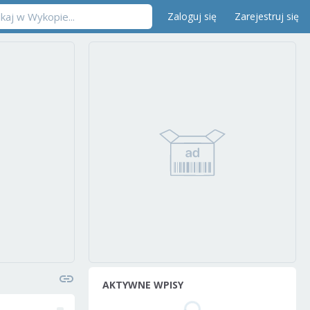
Zaloguj się
Zarejestruj się
AKTYWNE WPISY