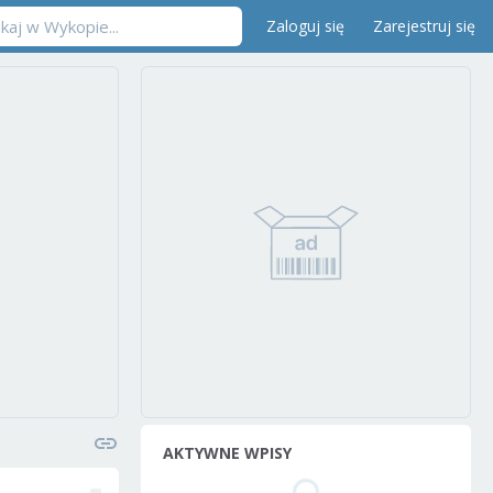
Zaloguj się
Zarejestruj się
AKTYWNE WPISY