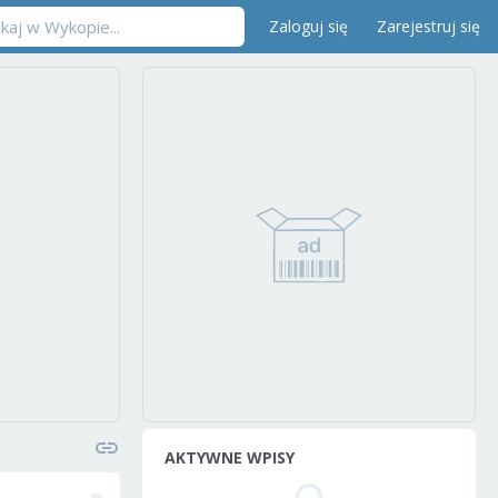
Zaloguj się
Zarejestruj się
AKTYWNE WPISY