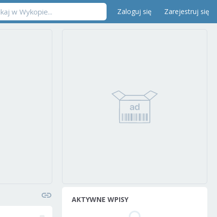
Zaloguj się
Zarejestruj się
AKTYWNE WPISY