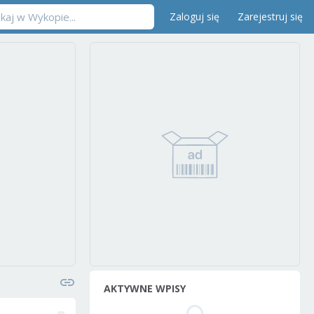
Zaloguj się
Zarejestruj się
AKTYWNE WPISY