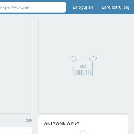
Zaloguj się
Zarejestruj się
AKTYWNE WPISY