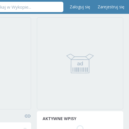
Zaloguj się
Zarejestruj się
AKTYWNE WPISY