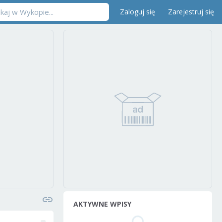
Zaloguj się
Zarejestruj się
AKTYWNE WPISY