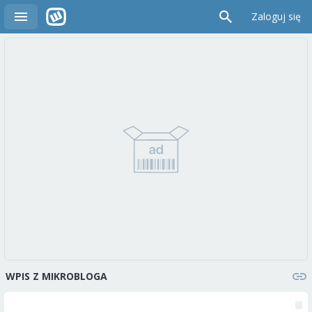
Zaloguj się
WPIS Z MIKROBLOGA