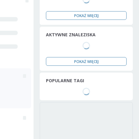
POKAŻ WIĘCEJ
AKTYWNE ZNALEZISKA
POKAŻ WIĘCEJ
POPULARNE TAGI