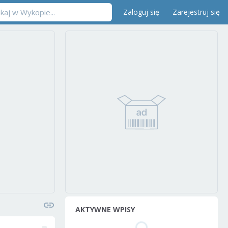
Zaloguj się
Zarejestruj się
AKTYWNE WPISY