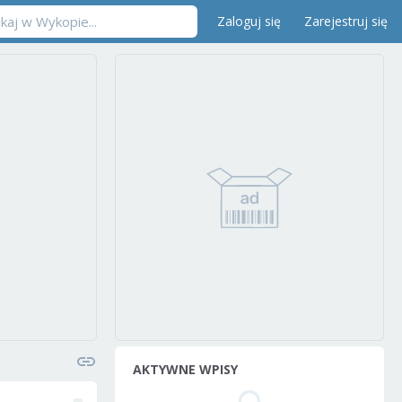
Zaloguj się
Zarejestruj się
AKTYWNE WPISY