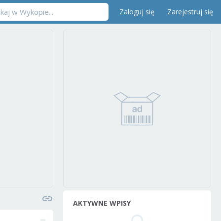
Zaloguj się
Zarejestruj się
AKTYWNE WPISY