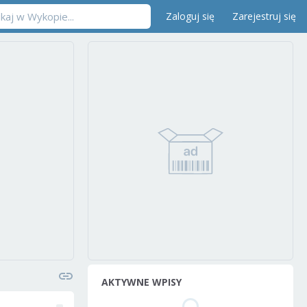
Zaloguj się
Zarejestruj się
AKTYWNE WPISY