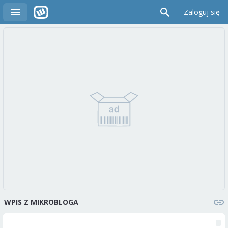
Zaloguj się
WPIS Z MIKROBLOGA