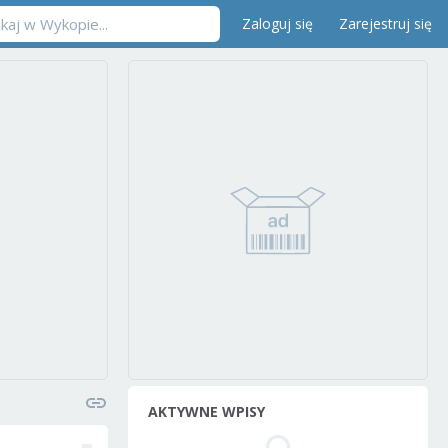
Zaloguj się
Zarejestruj się
AKTYWNE WPISY