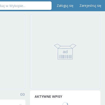
Zaloguj się
Zarejestruj się
AKTYWNE WPISY