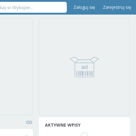
Zaloguj się
Zarejestruj się
AKTYWNE WPISY