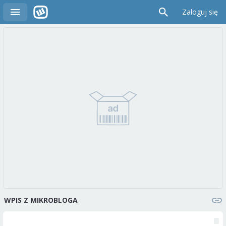
Zaloguj się
WPIS Z MIKROBLOGA