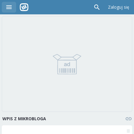
Zaloguj się
WPIS Z MIKROBLOGA