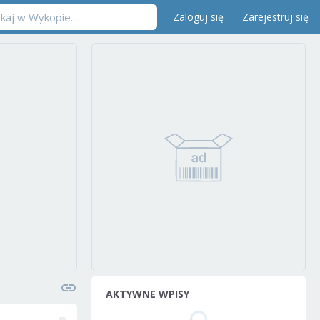
Zaloguj się
Zarejestruj się
AKTYWNE WPISY