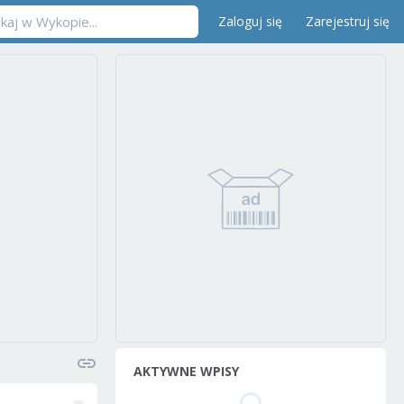
Zaloguj się
Zarejestruj się
AKTYWNE WPISY