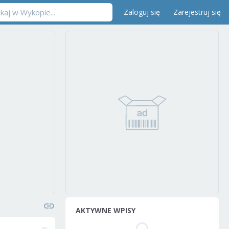
Zaloguj się
Zarejestruj się
AKTYWNE WPISY