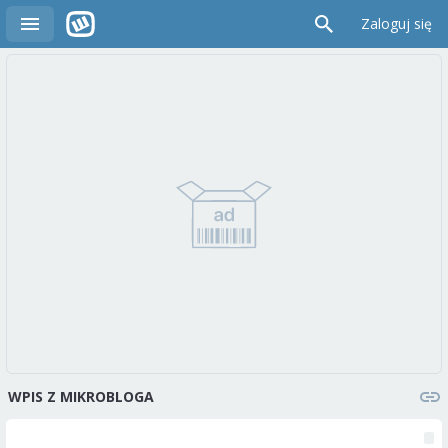
Zaloguj się
WPIS Z MIKROBLOGA