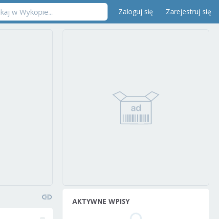
Zaloguj się
Zarejestruj się
AKTYWNE WPISY