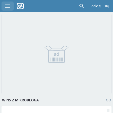
Zaloguj się
WPIS Z MIKROBLOGA