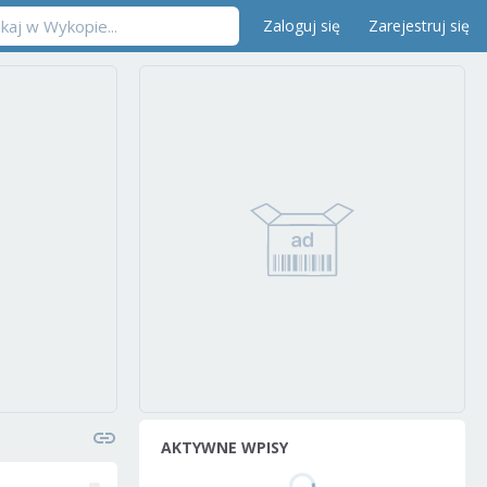
Zaloguj się
Zarejestruj się
AKTYWNE WPISY