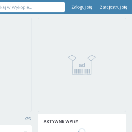
Zaloguj się
Zarejestruj się
AKTYWNE WPISY