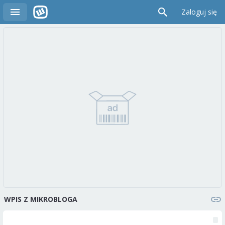
Zaloguj się
WPIS Z MIKROBLOGA