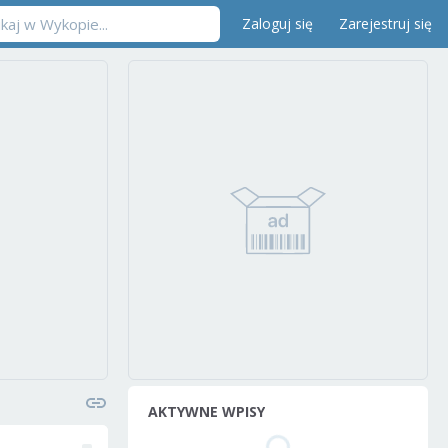
Zaloguj się
Zarejestruj się
AKTYWNE WPISY