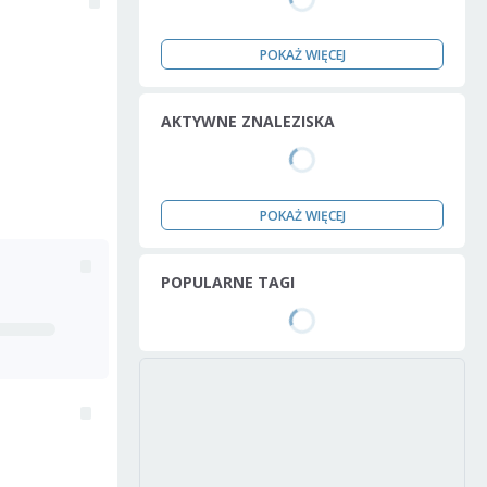
POKAŻ WIĘCEJ
AKTYWNE ZNALEZISKA
POKAŻ WIĘCEJ
POPULARNE TAGI