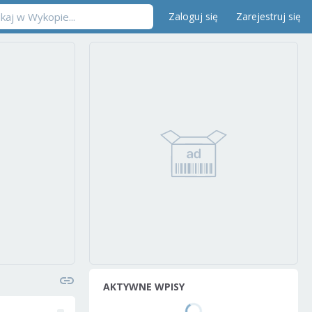
Zaloguj się
Zarejestruj się
AKTYWNE WPISY