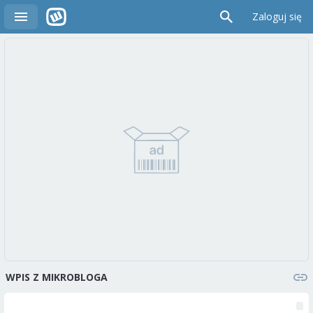
Zaloguj się
WPIS Z MIKROBLOGA