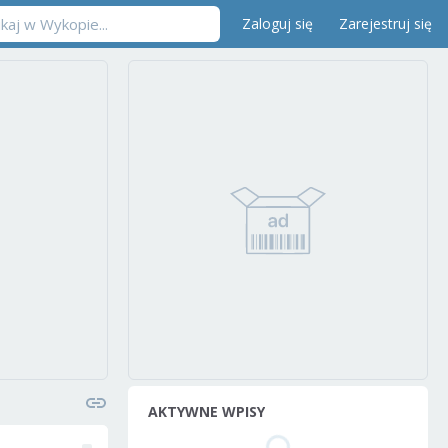
Zaloguj się
Zarejestruj się
AKTYWNE WPISY