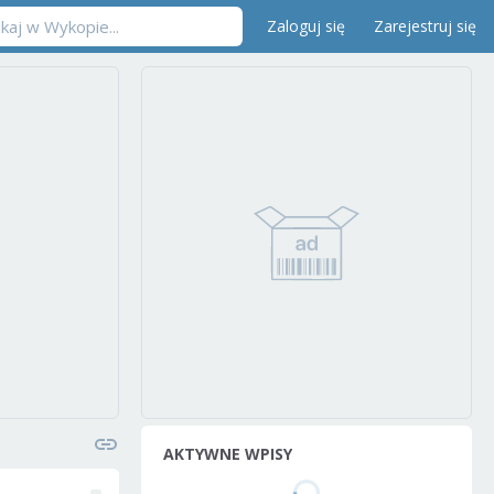
Zaloguj się
Zarejestruj się
AKTYWNE WPISY