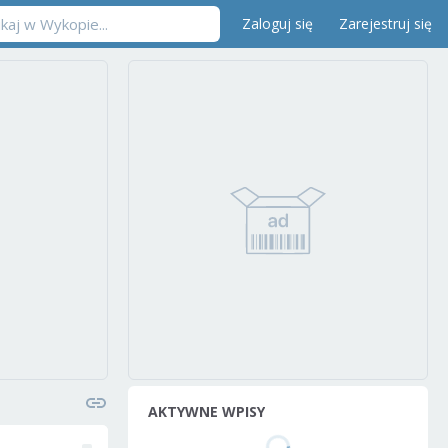
Zaloguj się
Zarejestruj się
AKTYWNE WPISY